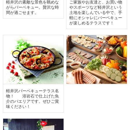
軽井沢の素敵な景色を眺めな
ご家族やお友達と、お買い物
がらバーベキュー。贅沢な時
やスポーツなど軽井沢という
間が過ごせます。
土地を楽しんでいる中で、手
軽にオシャレにバーベキュー
が楽しめるテラスです！
軽井沢バーベキューテラス名
物！ 溶岩石で仕上げた魚
介のパエリアです。ぜひご賞
味ください！